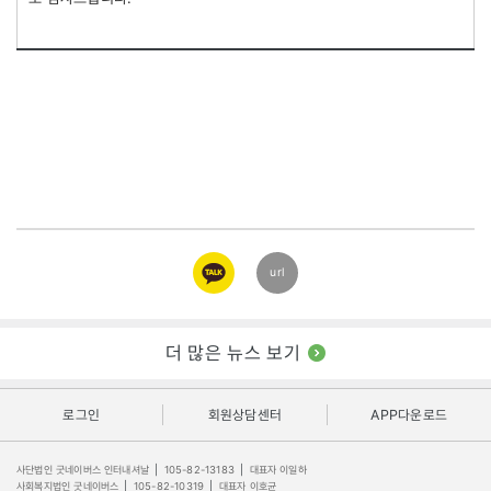
카카오
url
링크
더 많은 뉴스 보기
로그인
회원상담센터
APP다운로드
사단법인 굿네이버스 인터내셔날
|
105-82-13183
|
대표자 이일하
사회복지법인 굿네이버스
|
105-82-10319
|
대표자 이호균