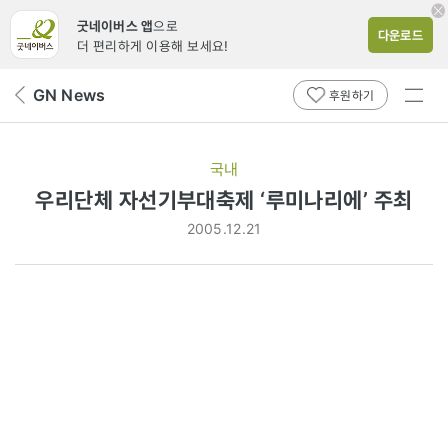
굿네이버스 앱
으로
다운로드
더 편리하게 이용해 보세요!
전체
GN News
뒤
후원하기
메뉴
페
보기
이
지
국내
로
우리단체 자선기부대축제 ‘루미나리에’ 주최
2005.12.21