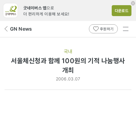
굿네이버스 앱
으로
다운로드
더 편리하게 이용해 보세요!
전체
GN News
뒤
후원하기
메뉴
페
보기
이
지
국내
로
서울체신청과 함께 100원의 기적 나눔행사
개최
2006.03.07