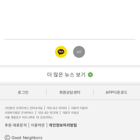
카카오
url
링크
더 많은 뉴스 보기
로그인
회원상담센터
APP다운로드
사단법인 굿네이버스 인터내셔날
|
105-82-13183
|
대표자 이일하
사회복지법인 굿네이버스
|
105-82-10319
|
대표자 이호균
서울 영등포구 버드나루로 13 굿네이버스
후원·제휴문의
|
이용약관
|
개인정보처리방침
Ⓒ Good Neighbors