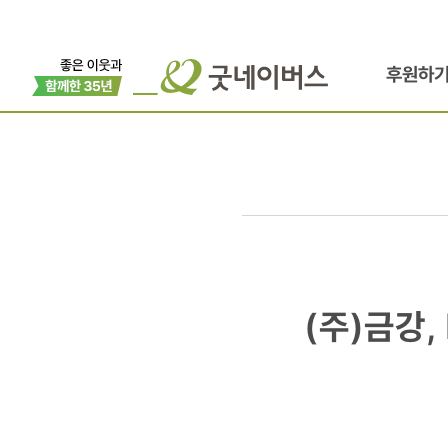
후원하
(주)
(주)금강
금강,
KGB택배,