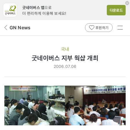
굿네이버스 앱
으로
다운로드
더 편리하게 이용해 보세요!
전체
GN News
뒤
후원하기
메뉴
페
보기
이
지
국내
로
굿네이버스 지부 웍샵 개최
2006.07.06