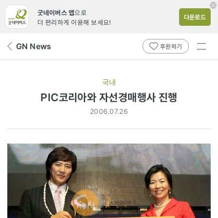
굿네이버스 앱
으로
다운로드
더 편리하게 이용해 보세요!
전체
GN News
뒤
후원하기
메뉴
페
보기
이
지
국내
로
PIC코리아와 자선경매행사 진행
2006.07.26