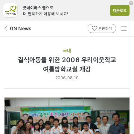
굿네이버스 앱
으로
다운로드
더 편리하게 이용해 보세요!
전체
GN News
뒤
후원하기
메뉴
페
보기
이
지
국내
로
결식아동을 위한 2006 우리이웃학교
여름방학교실 개강
2006.08.10