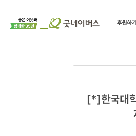
후원하
[*]
[*]한국
한국대학사
이웃사랑회