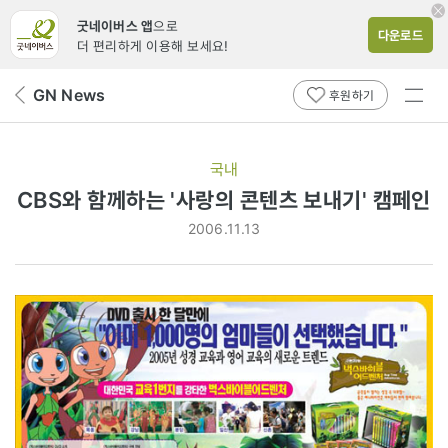
굿네이버스 앱
으로
다운로드
더 편리하게 이용해 보세요!
전체
GN News
뒤
후원하기
메뉴
페
보기
이
지
국내
로
CBS와 함께하는 '사랑의 콘텐츠 보내기' 캠페인
2006.11.13