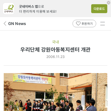
굿네이버스 앱
으로
다운로드
더 편리하게 이용해 보세요!
전체
GN News
뒤
후원하기
메뉴
페
보기
이
지
국내
로
우리단체 강원아동복지센터 개관
2006.11.23