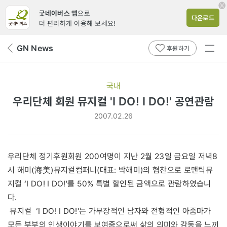
굿네이버스 앱
으로
다운로드
더 편리하게 이용해 보세요!
전체
GN News
뒤
후원하기
메뉴
페
보기
이
지
국내
로
우리단체 회원 뮤지컬 'I DO! I DO!' 공연관람
2007.02.26
우리단체 정기후원회원 200여명이 지난 2월 23일 금요일 저녁8
시 해미(海美)뮤지컬컴퍼니(대표: 박해미)의 협찬으로 로맨틱뮤
지컬 ‘I DO! I DO!'를 50% 특별 할인된 금액으로 관람하였습니
다.
뮤지컬 ‘I DO! I DO!'는 가부장적인 남자와 전형적인 아줌마가
모든 부부의 인생이야기를 보여줌으로써 삶의 의미와 감동을 느끼