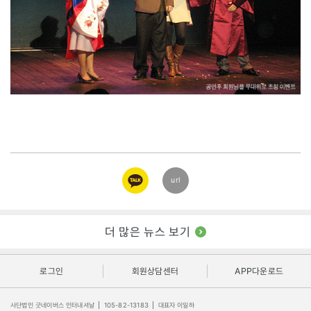
카카오
url
링크
더 많은 뉴스 보기
로그인
회원상담센터
APP다운로드
사단법인 굿네이버스 인터내셔날
|
105-82-13183
|
대표자 이일하