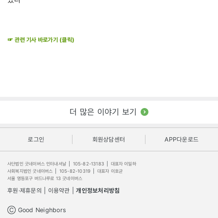
☞ 관련 기사 바로가기 (클릭)
더 많은 이야기 보기
로그인
회원상담센터
APP다운로드
사단법인 굿네이버스 인터내셔날
|
105-82-13183
|
대표자 이일하
사회복지법인 굿네이버스
|
105-82-10319
|
대표자 이호균
서울 영등포구 버드나루로 13 굿네이버스
후원·제휴문의
|
이용약관
|
개인정보처리방침
Ⓒ Good Neighbors