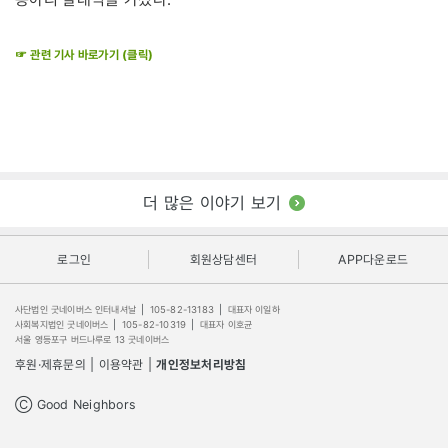
☞ 관련 기사 바로가기 (클릭)
더 많은 이야기 보기
로그인
회원상담센터
APP다운로드
사단법인 굿네이버스 인터내셔날
|
105-82-13183
|
대표자 이일하
사회복지법인 굿네이버스
|
105-82-10319
|
대표자 이호균
서울 영등포구 버드나루로 13 굿네이버스
후원·제휴문의
|
이용약관
|
개인정보처리방침
Ⓒ Good Neighbors