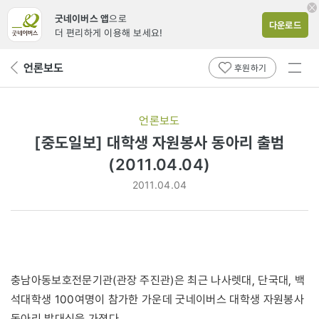
굿네이버스 앱
으로
다운로드
더 편리하게 이용해 보세요!
전체
언론보도
뒤
후원하기
메뉴
페
보기
이
지
언론보도
로
[중도일보] 대학생 자원봉사 동아리 출범
(2011.04.04)
2011.04.04
충남아동보호전문기관(관장 주진관)은 최근 나사렛대, 단국대, 백
석대학생 100여명이 참가한 가운데 굿네이버스 대학생 자원봉사
동아리 발대식을 가졌다.