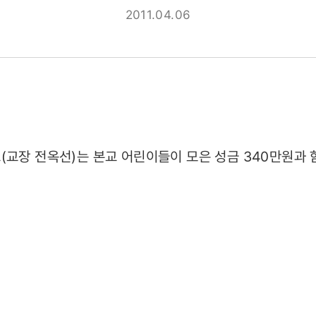
2011.04.06
340만원과
교장 전옥선)는 본교 어린이들이 모은 성금 340만원과 
에
04)