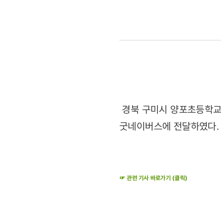
전달한
미래의
세계시민성금
편지
1200개
경북 구미시 양포초등학교(
굿네이버스에 전달하였다.
굿네이버스
전달
(2011.04.
☞ 관련 기사 바로가기 (클릭)