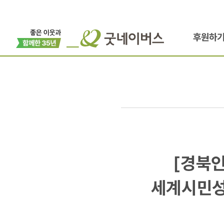
후원하
[경북인터넷
[경북
양포초
세계시민성
사랑을