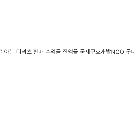
션
06)
리아는 티셔츠 판매 수익금 전액을 국제구호개발NGO 굿네