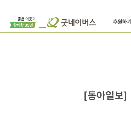
후원하
[동아일보]
[동아일보]
그루폰코리아
서울패션위