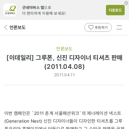
굿네이버스 앱
으로
다운로드
더 편리하게 이용해 보세요!
전체
언론보도
뒤
후원하기
메뉴
페
보기
이
지
언론보도
로
[이데일리] 그루폰, 신진 디자이너 티셔츠 판매
(2011.04.08)
2011.04.11
이번 캠페인은 `2011 춘계 서울패션위크`의 제너레이션 넥스트
(Generation Next) 신진 디자이너들이 디자인한 티셔츠를 그루
폰코리아 홈페이지에서 단독으로 판매하고 그 수익금 전액을 국제