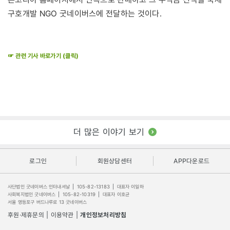
구호개발 NGO 굿네이버스에 전달하는 것이다.
☞ 관련 기사 바로가기 (클릭)
더 많은 이야기 보기
로그인
회원상담센터
APP다운로드
사단법인 굿네이버스 인터내셔날
|
105-82-13183
|
대표자 이일하
사회복지법인 굿네이버스
|
105-82-10319
|
대표자 이호균
서울 영등포구 버드나루로 13 굿네이버스
후원·제휴문의
|
이용약관
|
개인정보처리방침