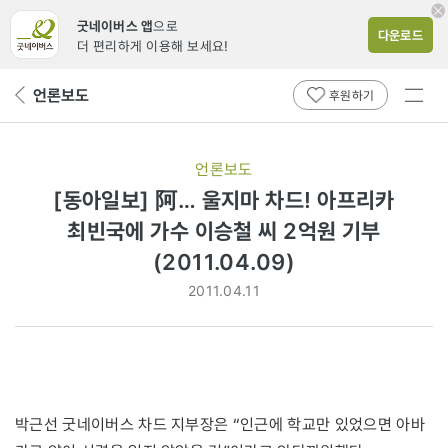
굿네이버스 앱
으로
다운로드
더 편리하게 이용해 보세요!
전체
언론보도
뒤
후원하기
메뉴
페
보기
이
지
언론보도
로
[동아일보] 阿… 울지마 차드! 아프리카
최빈국에 가수 이승철 씨 2억원 기부
(2011.04.09)
2011.04.11
박근선 굿네이버스 차드 지부장은 “인근에 학교만 있었으면 아바