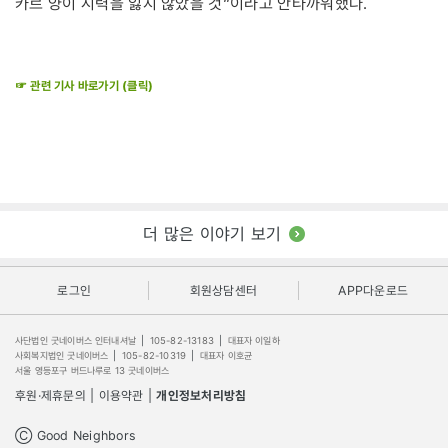
카르 양이 시력을 잃지 않았을 것”이라고 안타까워했다.
☞ 관련 기사 바로가기 (클릭)
더 많은 이야기 보기
로그인
회원상담센터
APP다운로드
사단법인 굿네이버스 인터내셔날
|
105-82-13183
|
대표자 이일하
사회복지법인 굿네이버스
|
105-82-10319
|
대표자 이호균
서울 영등포구 버드나루로 13 굿네이버스
후원·제휴문의
|
이용약관
|
개인정보처리방침
Ⓒ Good Neighbors