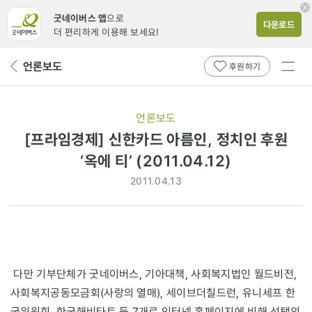
굿네이버스 앱
으로
다운로드
더 편리하게 이용해 보세요!
전체
언론보도
뒤
후원하기
메뉴
페
보기
이
지
언론보도
로
[프라임경제] 신한카드 아름인, 정치인 후원
‘옥에 티’ (2011.04.12)
2011.04.13
다만 기부단체가 굿네이버스, 기아대책, 사회복지법인 월드비전,
사회복지공동모금회(사랑의 열매), 세이브더칠드런, 유니세프 한
국위원회, 한국해비타트 등 7개로 인터넷 홈페이지에 비해 선택의