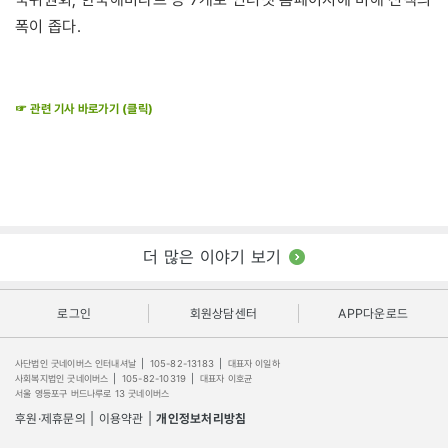
폭이 좁다.
☞ 관련 기사 바로가기 (클릭)
더 많은 이야기 보기
로그인
회원상담센터
APP다운로드
사단법인 굿네이버스 인터내셔날
|
105-82-13183
|
대표자 이일하
사회복지법인 굿네이버스
|
105-82-10319
|
대표자 이호균
서울 영등포구 버드나루로 13 굿네이버스
후원·제휴문의
|
이용약관
|
개인정보처리방침