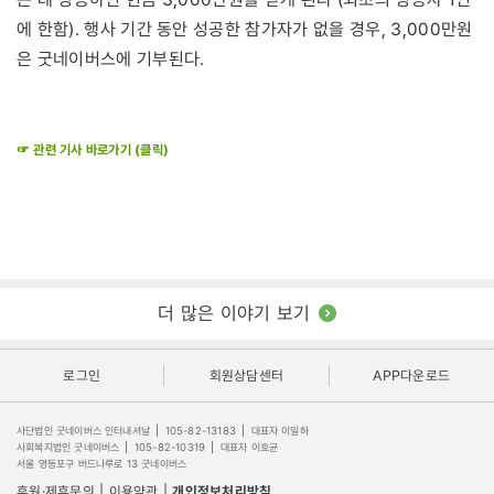
에 한함). 행사 기간 동안 성공한 참가자가 없을 경우, 3,000만원
은 굿네이버스에 기부된다.
☞ 관련 기사 바로가기 (클릭)
더 많은 이야기 보기
로그인
회원상담센터
APP다운로드
사단법인 굿네이버스 인터내셔날
|
105-82-13183
|
대표자 이일하
사회복지법인 굿네이버스
|
105-82-10319
|
대표자 이호균
서울 영등포구 버드나루로 13 굿네이버스
후원·제휴문의
|
이용약관
|
개인정보처리방침