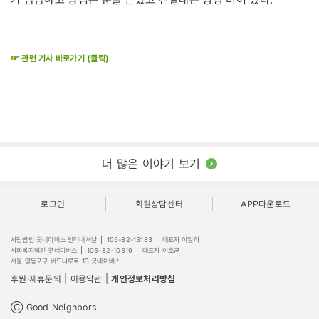
☞ 관련 기사 바로가기 (클릭)
더 많은 이야기 보기
로그인
회원상담센터
APP다운로드
사단법인 굿네이버스 인터내셔날
|
105-82-13183
|
대표자 이일하
사회복지법인 굿네이버스
|
105-82-10319
|
대표자 이호균
서울 영등포구 버드나루로 13 굿네이버스
후원·제휴문의
|
이용약관
|
개인정보처리방침
Ⓒ Good Neighbors