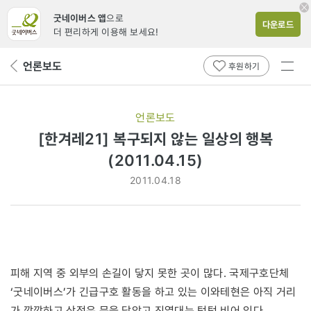
굿네이버스 앱
으로
다운로드
더 편리하게 이용해 보세요!
전체
언론보도
뒤
후원하기
메뉴
페
보기
이
지
언론보도
로
[한겨레21] 복구되지 않는 일상의 행복
(2011.04.15)
2011.04.18
피해 지역 중 외부의 손길이 닿지 못한 곳이 많다. 국제구호단체
‘굿네이버스’가 긴급구호 활동을 하고 있는 이와테현은 아직 거리
가 깜깜하고 상점은 문을 닫았고 진열대는 텅텅 비어 있다.