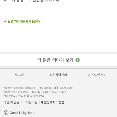
☞ 관련 기사 바로가기 (클릭)
더 많은 이야기 보기
로그인
회원상담센터
APP다운로드
사단법인 굿네이버스 인터내셔날
|
105-82-13183
|
대표자 이일하
사회복지법인 굿네이버스
|
105-82-10319
|
대표자 이호균
서울 영등포구 버드나루로 13 굿네이버스
후원·제휴문의
|
이용약관
|
개인정보처리방침
Ⓒ Good Neighbors