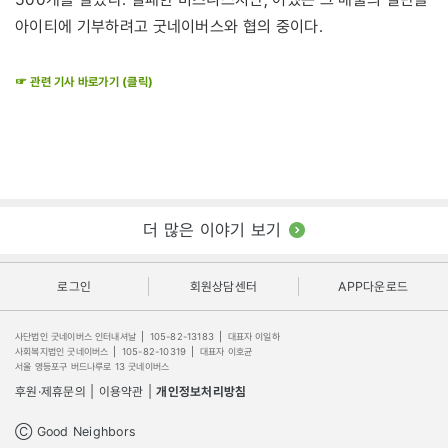
아이티에 기부하려고 굿네이버스와 협의 중이다.
☞ 관련 기사 바로가기 (클릭)
더 많은 이야기 보기
로그인
회원상담센터
APP다운로드
사단법인 굿네이버스 인터내셔날
|
105-82-13183
|
대표자 이일하
사회복지법인 굿네이버스
|
105-82-10319
|
대표자 이호균
서울 영등포구 버드나루로 13 굿네이버스
후원·제휴문의
|
이용약관
|
개인정보처리방침
Ⓒ Good Neighbors