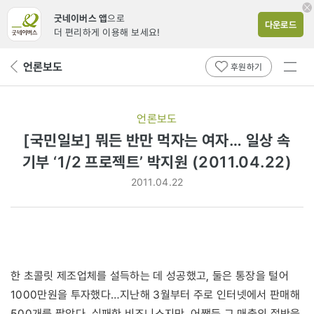
굿네이버스 앱
으로
다운로드
더 편리하게 이용해 보세요!
전체
언론보도
뒤
후원하기
메뉴
페
보기
이
지
언론보도
로
[국민일보] 뭐든 반만 먹자는 여자… 일상 속
기부 ‘1/2 프로젝트’ 박지원 (2011.04.22)
2011.04.22
한 초콜릿 제조업체를 설득하는 데 성공했고, 둘은 통장을 털어
1000만원을 투자했다…지난해 3월부터 주로 인터넷에서 판매해
500개를 팔았다. 실패한 비즈니스지만, 어쨌든 그 매출의 절반을