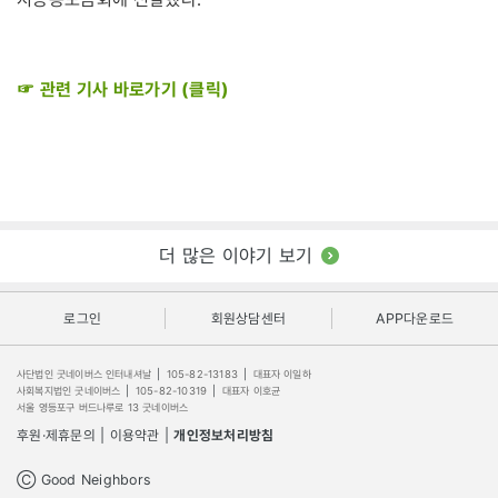
☞ 관련 기사 바로가기 (클릭)
더 많은 이야기 보기
로그인
회원상담센터
APP다운로드
사단법인 굿네이버스 인터내셔날
|
105-82-13183
|
대표자 이일하
사회복지법인 굿네이버스
|
105-82-10319
|
대표자 이호균
서울 영등포구 버드나루로 13 굿네이버스
후원·제휴문의
|
이용약관
|
개인정보처리방침
Ⓒ Good Neighbors