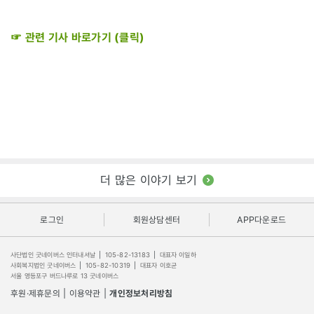
☞ 관련 기사 바로가기 (클릭)
더 많은 이야기 보기
로그인
회원상담센터
APP다운로드
사단법인 굿네이버스 인터내셔날
|
105-82-13183
|
대표자 이일하
사회복지법인 굿네이버스
|
105-82-10319
|
대표자 이호균
서울 영등포구 버드나루로 13 굿네이버스
후원·제휴문의
|
이용약관
|
개인정보처리방침