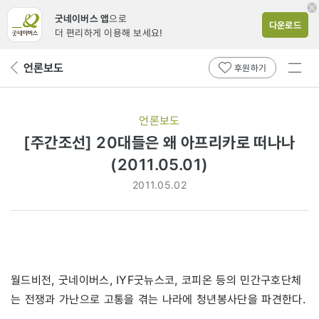
굿네이버스 앱
으로
다운로드
더 편리하게 이용해 보세요!
전체
언론보도
뒤
후원하기
메뉴
페
보기
이
지
언론보도
로
[주간조선] 20대들은 왜 아프리카로 떠나나
(2011.05.01)
2011.05.02
월드비전, 굿네이버스, IYF굿뉴스코, 코피온 등의 민간구호단체
는 전쟁과 가난으로 고통을 겪는 나라에 청년봉사단을 파견한다.