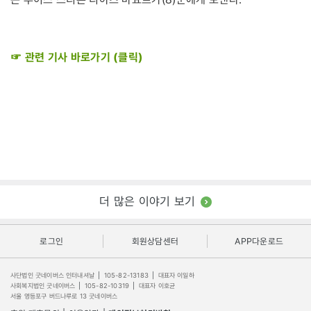
☞ 관련 기사 바로가기 (클릭)
더 많은 이야기 보기
로그인
회원상담센터
APP다운로드
사단법인 굿네이버스 인터내셔날
|
105-82-13183
|
대표자 이일하
사회복지법인 굿네이버스
|
105-82-10319
|
대표자 이호균
서울 영등포구 버드나루로 13 굿네이버스