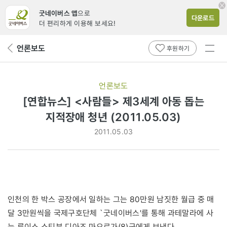
굿네이버스 앱
으로
다운로드
더 편리하게 이용해 보세요!
전체
언론보도
뒤
후원하기
메뉴
페
보기
이
지
언론보도
로
[연합뉴스] <사람들> 제3세계 아동 돕는
지적장애 청년 (2011.05.03)
2011.05.03
인천의 한 박스 공장에서 일하는 그는 80만원 남짓한 월급 중 매
달 3만원씩을 국제구호단체 `굿네이버스'를 통해 과테말라에 사
는 루이스 스티븐 디아즈 마요르가(8)군에게 보낸다.