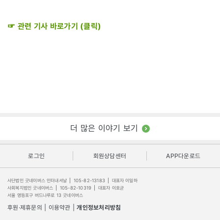
☞ 관련 기사 바로가기 (클릭)
더 많은 이야기 보기
로그인
회원상담센터
APP다운로드
사단법인 굿네이버스 인터내셔날
|
105-82-13183
|
대표자 이일하
사회복지법인 굿네이버스
|
105-82-10319
|
대표자 이호균
서울 영등포구 버드나루로 13 굿네이버스
후원·제휴문의
|
이용약관
|
개인정보처리방침