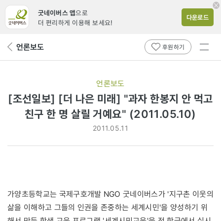
굿네이버스 앱
으로
다운로드
더 편리하게 이용해 보세요!
전체
언론보도
뒤
후원하기
메뉴
페
보기
이
지
언론보도
로
[조선일보] [더 나은 미래] "과자 한봉지 안 먹고
친구 한 명 살릴 거예요" (2011.05.10)
2011.05.11
가양초등학교는 국제구호개발 NGO 굿네이버스가 '지구촌 이웃의
삶을 이해하고 그들의 인권을 존중하는 세계시민'을 양성하기 위
해서 만든 학생 교육 프로그램 '세계시민교육'을 전 학급에서 실시