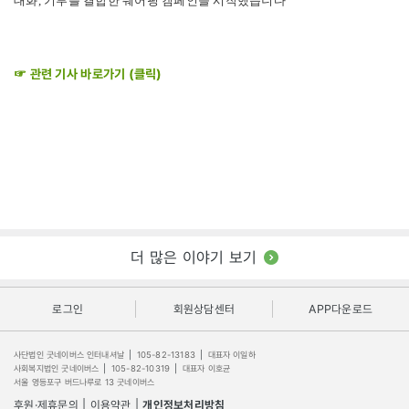
대화, 기부를 결합한 쉐어핑 캠페인을 시작했습니다
☞ 관련 기사 바로가기 (클릭)
더 많은 이야기 보기
로그인
회원상담센터
APP다운로드
사단법인 굿네이버스 인터내셔날
|
105-82-13183
|
대표자 이일하
사회복지법인 굿네이버스
|
105-82-10319
|
대표자 이호균
서울 영등포구 버드나루로 13 굿네이버스
후원·제휴문의
|
이용약관
|
개인정보처리방침