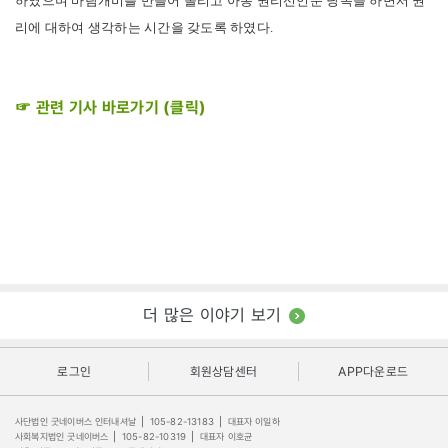
하였으며 바람개비를 만들어 돌리고 아동 권리선언문 낭독을 하면서 권
리에 대하여 생각하는 시간을 갖도록 하였다.
☞ 관련 기사 바로가기 (클릭)
더 많은 이야기 보기
로그인
회원상담센터
APP다운로드
사단법인 굿네이버스 인터내셔날
|
105-82-13183
|
대표자 이일하
사회복지법인 굿네이버스
|
105-82-10319
|
대표자 이호균