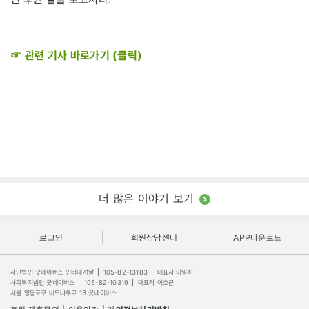
☞ 관련 기사 바로가기 (클릭)
더 많은 이야기 보기
로그인
회원상담센터
APP다운로드
사단법인 굿네이버스 인터내셔날
|
105-82-13183
|
대표자 이일하
사회복지법인 굿네이버스
|
105-82-10319
|
대표자 이호균
서울 영등포구 버드나루로 13 굿네이버스