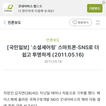
굿네이버스 앱
으로
다운로드
더 편리하게 이용해 보세요!
전체
언론보도
뒤
후원하기
메뉴
페
보기
이
지
언론보도
로
[국민일보] ‘소셜셰어링’ 스마트폰·SNS로 더
쉽고 투명하게 (2011.05.16)
2011.05.18
직장인 김지연(28)씨는 지난달 태어나 처음으로 기부를 했다. 페
이스북에 올라온 국제구호개발 NGO 굿네이버스의 해외 아동 결
연 후원 글을 보고서다.