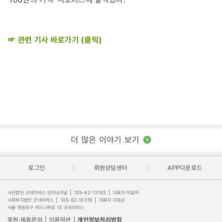
☞ 관련 기사 바로가기 (클릭)
더 많은 이야기 보기
로그인
회원상담센터
APP다운로드
사단법인 굿네이버스 인터내셔날
|
105-82-13183
|
대표자 이일하
사회복지법인 굿네이버스
|
105-82-10319
|
대표자 이호균
서울 영등포구 버드나루로 13 굿네이버스
후원·제휴문의
|
이용약관
|
개인정보처리방침