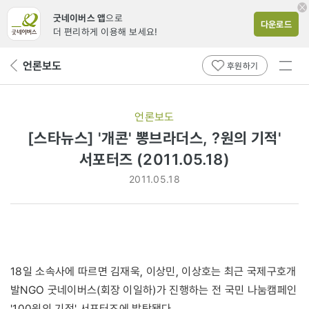
굿네이버스 앱
으로
다운로드
더 편리하게 이용해 보세요!
전체
언론보도
뒤
후원하기
메뉴
페
보기
이
지
언론보도
로
[스타뉴스] '개콘' 뽕브라더스, ?원의 기적'
서포터즈 (2011.05.18)
2011.05.18
18일 소속사에 따르면 김재욱, 이상민, 이상호는 최근 국제구호개
발NGO 굿네이버스(회장 이일하)가 진행하는 전 국민 나눔캠페인
'100원의 기적' 서포터즈에 발탁됐다.