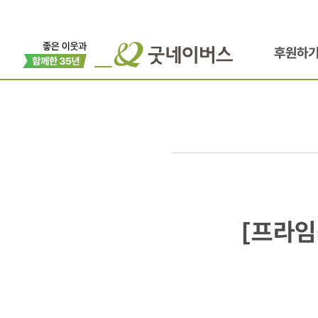
후원하
[프라임경제
[프라임
하나HSBC
“어린이