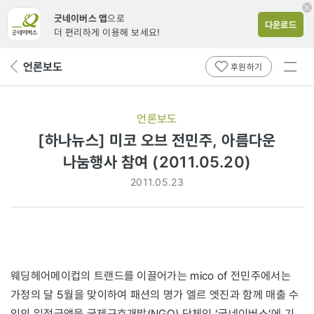
굿네이버스 앱
으로
다운로드
더 편리하게 이용해 보세요!
전체
언론보도
뒤
후원하기
메뉴
페
보기
이
지
언론보도
로
[하나뉴스] 미코 오브 전민주, 아름다운
나눔행사 참여 (2011.05.20)
2011.05.23
웨딩헤어메이컵의 트랜드를 이끌어가는 mico of 전민주에서는
가정의 달 5월을 맞이하여 패션의 명가 엘르 엣진과 함께 매출 수
익의 일정금액을 국제구호개발(NGO) 단체인 ‘굿네이버스’에 기