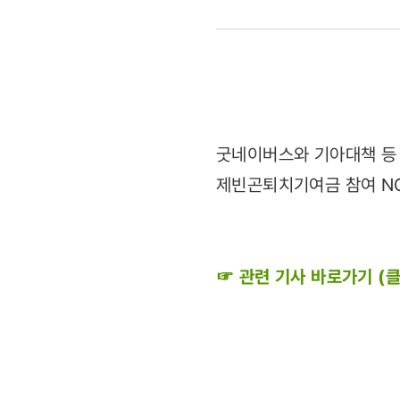
`
빈곤퇴치기
연장'
캠페인
굿네이버스와 기아대책 등 
제빈곤퇴치기여금 참여 NG
(2011.05.
☞ 관련 기사 바로가기 (클