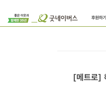
후원하
[메트로]
[메트로]
해외원조
NGO