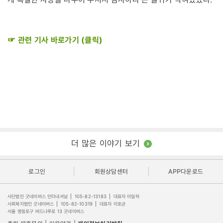
☞ 관련 기사 바로가기 (클릭)
더 많은 이야기 보기
로그인
회원상담센터
APP다운로드
사단법인 굿네이버스 인터내셔날
|
105-82-13183
|
대표자 이일하
사회복지법인 굿네이버스
|
105-82-10319
|
대표자 이호균
서울 영등포구 버드나루로 13 굿네이버스