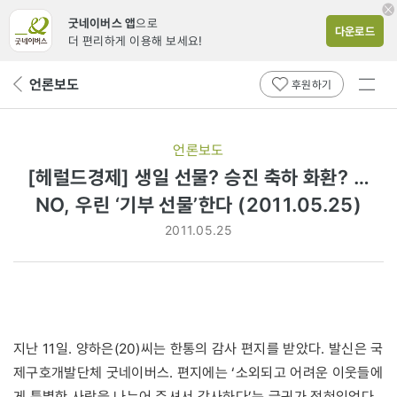
굿네이버스 앱
으로
다운로드
더 편리하게 이용해 보세요!
전체
언론보도
뒤
후원하기
메뉴
페
보기
이
지
언론보도
로
[헤럴드경제] 생일 선물? 승진 축하 화환? …
NO, 우린 ‘기부 선물’한다 (2011.05.25)
2011.05.25
지난 11일. 양하은(20)씨는 한통의 감사 편지를 받았다. 발신은 국
제구호개발단체 굿네이버스. 편지에는 ‘소외되고 어려운 이웃들에
게 특별한 사랑을 나누어 주셔서 감사하다’는 글귀가 적혀있었다.