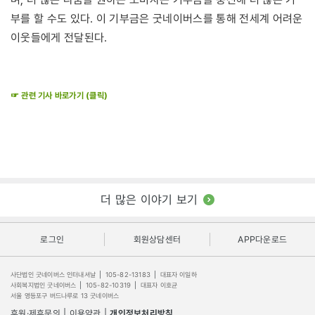
부를 할 수도 있다. 이 기부금은 굿네이버스를 통해 전세계 어려운
이웃들에게 전달된다.
☞ 관련 기사 바로가기 (클릭)
더 많은 이야기 보기
로그인
회원상담센터
APP다운로드
사단법인 굿네이버스 인터내셔날
|
105-82-13183
|
대표자 이일하
사회복지법인 굿네이버스
|
105-82-10319
|
대표자 이호균
서울 영등포구 버드나루로 13 굿네이버스
후원·제휴문의
|
이용약관
|
개인정보처리방침