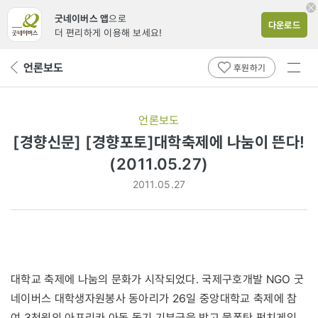
굿네이버스 앱
으로
다운로드
더 편리하게 이용해 보세요!
전체
언론보도
뒤
후원하기
메뉴
페
보기
이
지
언론보도
로
[경향신문] [경향포토]대학축제에 나눔이 뜬다!
(2011.05.27)
2011.05.27
대학교 축제에 나눔의 문화가 시작되었다. 국제구호개발 NGO 굿
네이버스 대학생자원봉사 동아리가 26일 중앙대학교 축제에 참
여,3천원의 아프리카 아동 돕기 기부금을 받고 물폭탄,펀치게임,