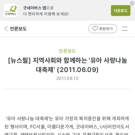
굿네이버스 앱
으로
다운로드
더 편리하게 이용해 보세요!
전체
언론보도
뒤
후원하기
메뉴
페
보기
이
지
언론보도
로
[뉴스필] 지역사회와 함께하는 '유아 사랑나눔
대축제' (2011.06.09)
2011.06.10
'유아 사랑나눔 대축제'는 유아 가정의 복지증진을 위해 개최하게
된 행사이며, FC서울, 아름다운가게, 굿네이버스, (사)어린이도서
연구회, 생태보전시민모임, 시소와 그네, 은평구립도서관, 월드비