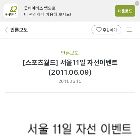
굿네이버스 앱
으로
다운로드
더 편리하게 이용해 보세요!
전체
언론보도
뒤
후원하기
메뉴
페
보기
이
지
언론보도
로
[스포츠월드] 서울11일 자선이벤트
(2011.06.09)
2011.06.10