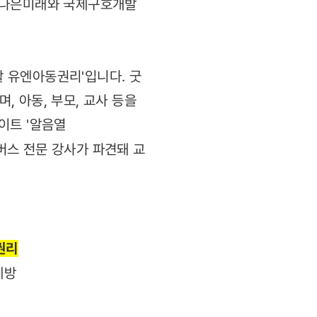
 더나은미래와 국제구호개발
할 유엔아동권리'입니다. 굿
 아동, 부모, 교사 등을
이트 '알음열
이버스 전문 강사가 파견돼 교
권리
방