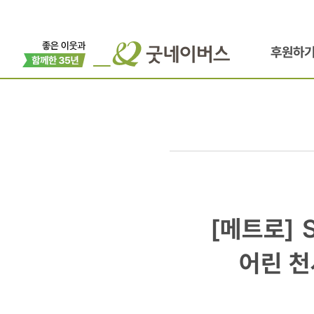
후원하
[메트로]
[메트로] 
SBS
어린 천
희망TV24