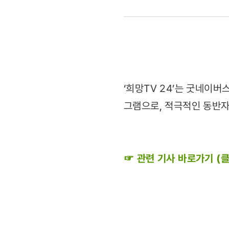
홍보대사
된
이승철
배고픈
‘희망TV 24’는 굿네이
그램으로, 적극적인 동반자
어린
천사들
☞ 관련 기사 바로가기 (클
내가
손
잡아줘야죠