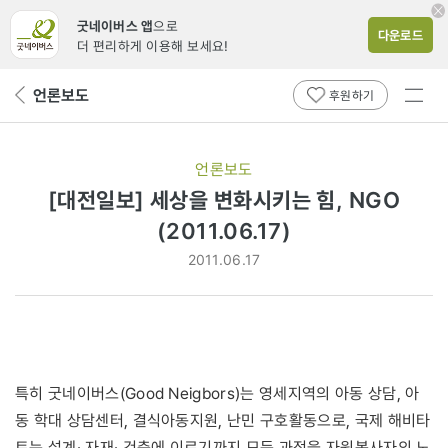
굿네이버스 앱
으로
다운로드
더 편리하게 이용해 보세요!
전체
언론보도
뒤
후원하기
메뉴
페
보기
이
지
언론보도
로
[대전일보] 세상을 변화시키는 힘, NGO
(2011.06.17)
2011.06.17
특히 굿네이버스(Good Neigbors)는 영세지역의 아동 상담, 아
동 학대 상담센터, 결식아동지원, 난민 구호활동으로, 국제 해비타
트는 설계· 자재· 건축에 이르기까지 모든 과정을 자원봉사자의 노