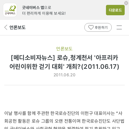
굿네이버스 앱
으로
다운로드
더 편리하게 이용해 보세요!
전체
언론보도
뒤
후원하기
메뉴
페
보기
이
지
언론보도
로
[메디소비자뉴스] 로슈,청계천서 '아프리카
어린이위한 걷기 대회' 개최?(2011.06.17)
2011.06.20
이날 행사를 함께 주관한 한국로슈진단의 이헌구 대표이사는 “사
회공헌 활동은 로슈 그룹의 오랜 전통이며 한국로슈진단도 사단법
인 굿네이버스와 사회공헌 협약을 체결하여 정기 후원하고 있고,