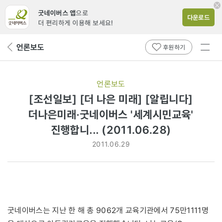
굿네이버스 앱
으로
다운로드
더 편리하게 이용해 보세요!
전체
언론보도
뒤
후원하기
메뉴
페
보기
이
지
언론보도
로
[조선일보] [더 나은 미래] [알립니다]
더나은미래·굿네이버스 '세계시민교육'
진행합니... (2011.06.28)
2011.06.29
굿네이버스는 지난 한 해 총 9062개 교육기관에서 75만1111명