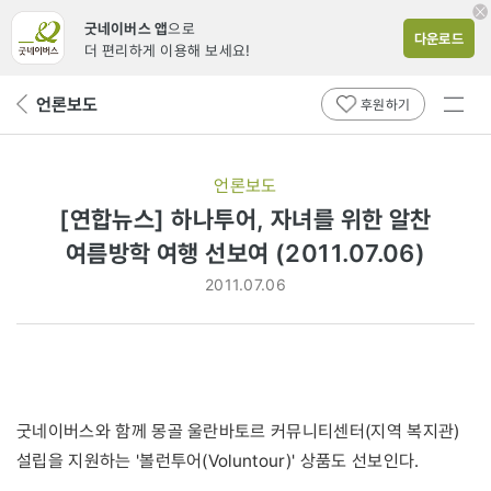
굿네이버스 앱
으로
다운로드
더 편리하게 이용해 보세요!
전체
언론보도
뒤
후원하기
메뉴
페
보기
이
지
언론보도
로
[연합뉴스] 하나투어, 자녀를 위한 알찬
여름방학 여행 선보여 (2011.07.06)
2011.07.06
굿네이버스와 함께 몽골 울란바토르 커뮤니티센터(지역 복지관)
설립을 지원하는 '볼런투어(Voluntour)' 상품도 선보인다.