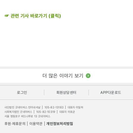
☞ 관련 기사 바로가기 (클릭)
더 많은 이야기 보기
로그인
회원상담센터
APP다운로드
사단법인 굿네이버스 인터내셔날
|
105-82-13183
|
대표자 이일하
사회복지법인 굿네이버스
|
105-82-10319
|
대표자 이호균
서울 영등포구 버드나루로 13 굿네이버스
후원·제휴문의
|
이용약관
|
개인정보처리방침