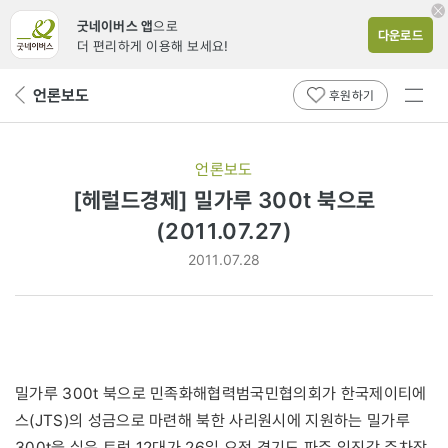
굿네이버스 앱
으로
다운로드
더 편리하게 이용해 보세요!
전체
언론보도
뒤
후원하기
메뉴
페
보기
이
지
언론보도
로
[헤럴드경제] 밀가루 300t 북으로
(2011.07.27)
2011.07.28
밀가루 300t 북으로 민족화해협력범국민협의회가 한국제이티에
스(JTS)의 성금으로 마련해 북한 사리원시에 지원하는 밀가루
300t을 실은 트럭 12대가 26일 오전 경기도 파주 임진각 주차장