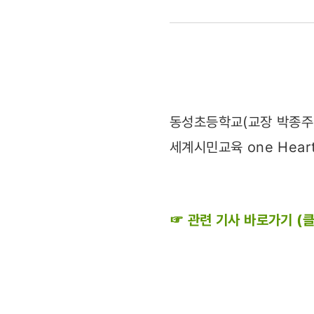
함께하는
세계시민교
실시
(2011.09.
동성초등학교(교장 박종주)
세계시민교육 one Hear
☞ 관련 기사 바로가기 (클