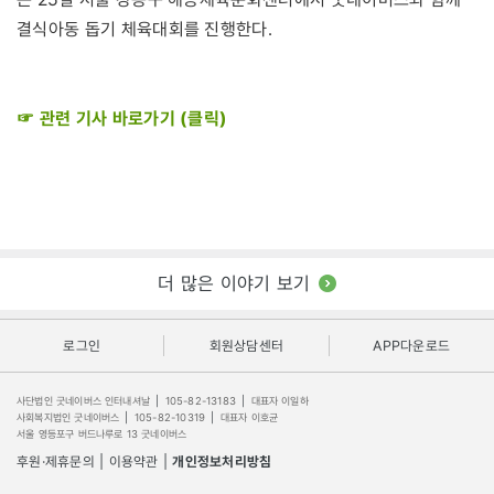
결식아동 돕기 체육대회를 진행한다.
☞ 관련 기사 바로가기 (클릭)
더 많은 이야기 보기
로그인
회원상담센터
APP다운로드
사단법인 굿네이버스 인터내셔날
|
105-82-13183
|
대표자 이일하
사회복지법인 굿네이버스
|
105-82-10319
|
대표자 이호균
서울 영등포구 버드나루로 13 굿네이버스
후원·제휴문의
|
이용약관
|
개인정보처리방침