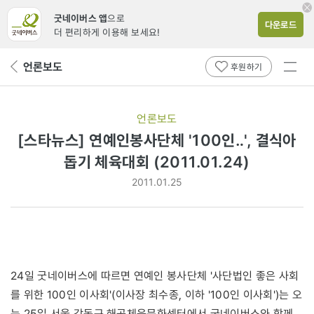
굿네이버스 앱
으로
다운로드
더 편리하게 이용해 보세요!
전체
언론보도
뒤
후원하기
메뉴
페
보기
이
지
언론보도
로
[스타뉴스] 연예인봉사단체 '100인‥', 결식아
돕기 체육대회 (2011.01.24)
2011.01.25
24일 굿네이버스에 따르면 연예인 봉사단체 '사단법인 좋은 사회
를 위한 100인 이사회'(이사장 최수종, 이하 '100인 이사회')는 오
는 25일 서울 강동구 해공체육문화센터에서 굿네이버스와 함께