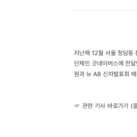
아우디코리
_5000만원
모아
저소득
지난해 12월 서울 청담동
단체인 굿네이버스에 전달했다
청소년에게
원과 뉴 A8 신차발표회 
희망을
(2011.09.
☞ 관련 기사 바로가기 (