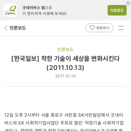
굿네이버스 앱
으로
다운로드
더 편리하게 이용해 보세요!
전체
언론보도
뒤
후원하기
메뉴
페
보기
이
지
언론보도
로
[한국일보] 착한 기술이 세상을 변화시킨다
(2011.10.13)
2011.10.14
12일 오후 2시부터 서울 종로구 서린동 SK서린빌딩에서 굿네이
버스와 SK 사회적기업사업단 주최로 열린 '적정기술 사회적기업
세미나- 참여적 개발과 적정기술'에서는 굿네이버스가 3년째 몽